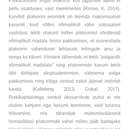
Prekaratsioon tingib olukorra, kus jagamise ajend ei
peitu usalduses, vaid meeleheites (Roose, K. 2014).
Kuivõrd platvormi eesmärk on teenida maksimaalset
kasumit, kuid võttes võimalikult vähe sotsiaalset
vastutust, tekib olukord milles platvormid võistlevad
võimalikult madala hinna pakkumises, et suurendada
platvormi vahendusel tehtavate tehingute arvu ja
seega ka käivet. Viimane tähendab, et tekib “palgaralli
võimalikult madalale” ning platvormide kasum tekib
läbi töötajate ekspluateerimise, väiksema palga
pakkumises ning tööga seotud riskid jäävad indiviidi
kanda. (Kalleberg 2013; Dubal 2017).
Riskikapitalidega seotud ükssarvikute puhul ei ole
oluline kahjumi ega kasumi teenimine, vaid turuosa
hõivamine, mis tähendab märkimisväärseid
hinnasõdasi platvormide vahel milles jääb kaotajaks