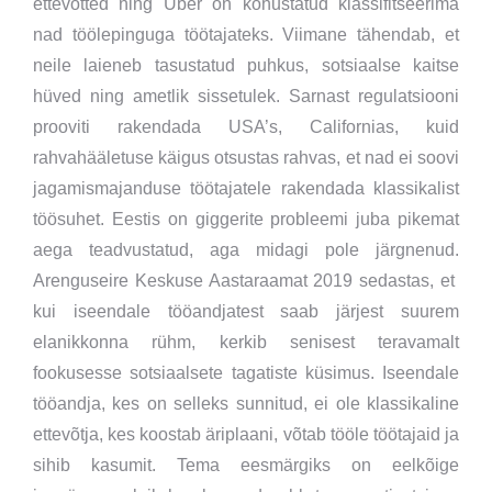
ettevõtted ning Uber on kohustatud klassifitseerima
nad töölepinguga töötajateks. Viimane tähendab, et
neile laieneb tasustatud puhkus, sotsiaalse kaitse
hüved ning ametlik sissetulek. Sarnast regulatsiooni
prooviti rakendada USA’s, Californias, kuid
rahvahääletuse käigus otsustas rahvas, et nad ei soovi
jagamismajanduse töötajatele rakendada klassikalist
töösuhet. Eestis on giggerite probleemi juba pikemat
aega teadvustatud, aga midagi pole järgnenud.
Arenguseire Keskuse Aastaraamat 2019 sedastas, et
kui iseendale tööandjatest saab järjest suurem
elanikkonna rühm, kerkib senisest teravamalt
fookusesse sotsiaalsete tagatiste küsimus. Iseendale
tööandja, kes on selleks sunnitud, ei ole klassikaline
ettevõtja, kes koostab äriplaani, võtab tööle töötajaid ja
sihib kasumit. Tema eesmärgiks on eelkõige