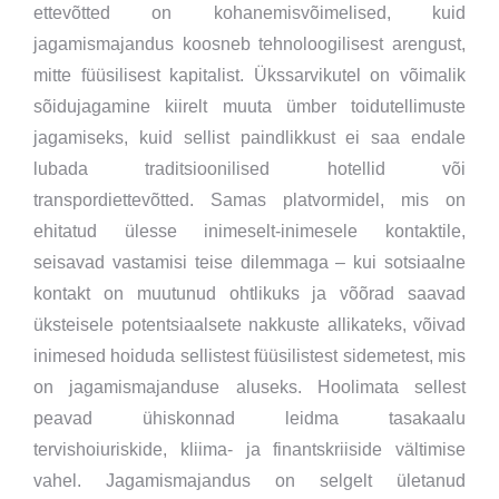
ettevõtted on kohanemisvõimelised, kuid
jagamismajandus koosneb tehnoloogilisest arengust,
mitte füüsilisest kapitalist. Ükssarvikutel on võimalik
sõidujagamine kiirelt muuta ümber toidutellimuste
jagamiseks, kuid sellist paindlikkust ei saa endale
lubada traditsioonilised hotellid või
transpordiettevõtted. Samas platvormidel, mis on
ehitatud ülesse inimeselt-inimesele kontaktile,
seisavad vastamisi teise dilemmaga – kui sotsiaalne
kontakt on muutunud ohtlikuks ja võõrad saavad
üksteisele potentsiaalsete nakkuste allikateks, võivad
inimesed hoiduda sellistest füüsilistest sidemetest, mis
on jagamismajanduse aluseks. Hoolimata sellest
peavad ühiskonnad leidma tasakaalu
tervishoiuriskide, kliima- ja finantskriiside vältimise
vahel. Jagamismajandus on selgelt ületanud