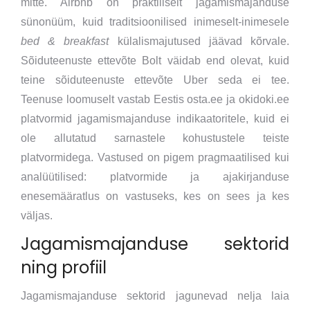
mitte. Airbnb on praktiliselt jagamismajanduse
sünonüüm, kuid traditsioonilised inimeselt-inimesele
bed & breakfast
külalismajutused jäävad kõrvale.
Sõiduteenuste ettevõte Bolt väidab end olevat, kuid
teine ​​sõiduteenuste ettevõte Uber seda ei tee.
Teenuse loomuselt vastab Eestis osta.ee ja okidoki.ee
platvormid jagamismajanduse indikaatoritele, kuid ei
ole allutatud sarnastele kohustustele teiste
platvormidega. Vastused on pigem pragmaatilised kui
analüütilised: platvormide ja ajakirjanduse
enesemääratlus on vastuseks, kes on sees ja kes
väljas.
Jagamismajanduse sektorid
ning profiil
Jagamismajanduse sektorid jagunevad nelja laia