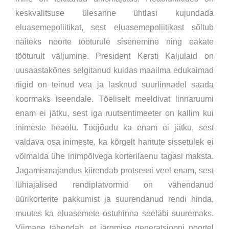
keskvalitsuse ülesanne ühtlasi kujundada
eluasemepoliitikat, sest eluasemepoliitikast sõltub
näiteks noorte tööturule sisenemine ning eakate
tööturult väljumine. President Kersti Kaljulaid on
uusaastakõnes selgitanud kuidas maailma edukaimad
riigid on teinud vea ja lasknud suurlinnadel saada
koormaks iseendale. Tõeliselt meeldivat linnaruumi
enam ei jätku, sest iga ruutsentimeeter on kallim kui
inimeste heaolu. Tööjõudu ka enam ei jätku, sest
valdava osa inimeste, ka kõrgelt haritute sissetulek ei
võimalda ühe inimpõlvega korterilaenu tagasi maksta.
Jagamismajandus kiirendab protsessi veel enam, sest
lühiajalised rendiplatvormid on vähendanud
üürikorterite pakkumist ja suurendanud rendi hinda,
muutes ka eluasemete ostuhinna seeläbi suuremaks.
Viimane tähendab, et järgmise generatsiooni noortel