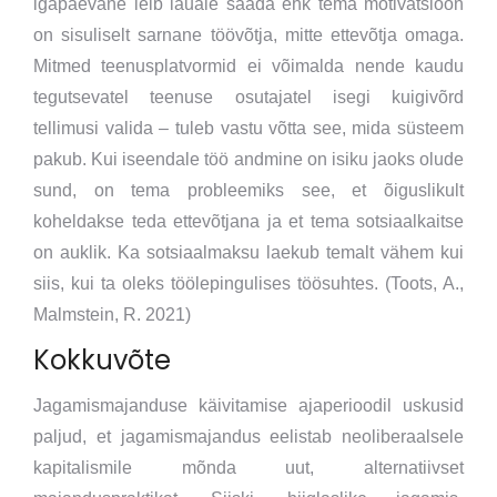
igapäevane leib lauale saada ehk tema motivatsioon
on sisuliselt sarnane töövõtja, mitte ettevõtja omaga.
Mitmed teenusplatvormid ei võimalda nende kaudu
tegutsevatel teenuse osutajatel isegi kuigivõrd
tellimusi valida – tuleb vastu võtta see, mida süsteem
pakub. Kui iseendale töö andmine on isiku jaoks olude
sund, on tema probleemiks see, et õiguslikult
koheldakse teda ettevõtjana ja et tema sotsiaalkaitse
on auklik. Ka sotsiaalmaksu laekub temalt vähem kui
siis, kui ta oleks töölepingulises töösuhtes. (Toots, A.,
Malmstein, R. 2021)
Kokkuvõte
Jagamismajanduse käivitamise ajaperioodil uskusid
paljud, et jagamismajandus eelistab neoliberaalsele
kapitalismile mõnda uut, alternatiivset