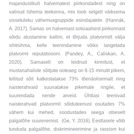
majanduslikult halvematest piirkondadest ning on
valinud lühema teekonna, mis loob selgelt väiksema
sissetuleku vähemusgruppide esindajatele. (Hannák,
A. 2017). Samas on halvemast sotsiaalsest piirkonnast
sõidu alustamine kallim, et tõrjuda platvormilt välja
sihtrühma, kelle teenindamine võiks langetada
platvormi reputatsiooni. (Pandey, A., Caliskan, A.
2020). Sarnaselt on leidnud kinnitust, et
mustanahaliste sõitjate ooteaeg on 6-15 minutit pikem,
tellitud sõit katkestatakse 73% tõenäolisemalt ning
naisterahvaid suunatakse pikemale ringile, et
suurendada nende arveid. Ühtlasi teenivad
naisterahvad platvormil sõiduteenust osutades 7%
vähem kui mehed, soodustades seega otseselt
palgalõhe suurenemist. (Ge, Y. 2016). Eestlasele võib
tunduda palgalõhe, diskrimineerimine ja rassism kui