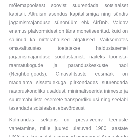
mõlemapoolsest soovist suurendada sotsiaalset
kapitali. Altruism asendus kapitalismiga ning sündis
jagamismajanduse sünonüüm ehk AirBnb. Valdav
enamus platvormidest on täna monetiseeritud, kuid on
säilinud ka mitterahalised algatused. Väiksemates
omavalitsustes toetatakse haldustasemel
jagamismajanduse soodustamist, näiteks tööriista-
raamatukogude ja paranduskeskuste näol
(Neighborgoods). Omavalitsuste eesmärk on
madalama sissetulekuga piirkondades suurendada
naabruskondliku usaldust, minimaliseerida inimeste ja
suuremahuliste esemete transpordikulusi ning seeläbi
tasandada sotsiaalset ebavõrdsust.
Kolmandas sektoris on prevalveeriv teenuste
vahetamine, mille juured ulatuvad 1980. aastate
USA’sse, kui asutati esimesed
ajapangad
. Ajapankade