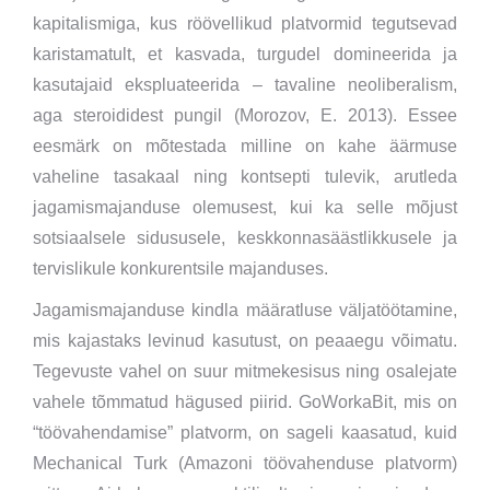
kapitalismiga, kus röövellikud platvormid tegutsevad
karistamatult, et kasvada, turgudel domineerida ja
kasutajaid ekspluateerida – tavaline neoliberalism,
aga steroididest pungil (Morozov, E. 2013). Essee
eesmärk on mõtestada milline on kahe äärmuse
vaheline tasakaal ning kontsepti tulevik, arutleda
jagamismajanduse olemusest, kui ka selle mõjust
sotsiaalsele sidususele, keskkonnasäästlikkusele ja
tervislikule konkurentsile majanduses.
Jagamismajanduse kindla määratluse väljatöötamine,
mis kajastaks levinud kasutust, on peaaegu võimatu.
Tegevuste vahel on suur mitmekesisus ning osalejate
vahele tõmmatud hägused piirid. GoWorkaBit, mis on
“töövahendamise” platvorm, on sageli kaasatud, kuid
Mechanical Turk (Amazoni töövahenduse platvorm)