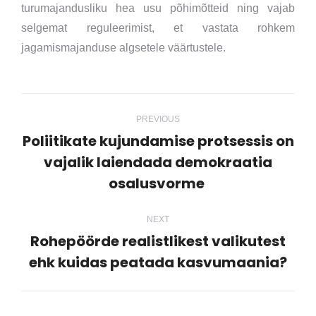
turumajandusliku hea usu põhimõtteid ning vajab
selgemat reguleerimist, et vastata rohkem
jagamismajanduse algsetele väärtustele.
Post
PREVIOUS
navigation
Poliitikate kujundamise protsessis on
vajalik laiendada demokraatia
Previous
osalusvorme
post:
NEXT
Rohepöörde realistlikest valikutest
Next
ehk kuidas peatada kasvumaania?
post: