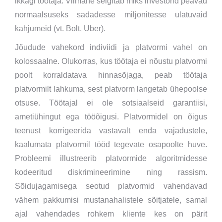
ikkagi töötaja. Viimane selgitab miks investorid peavad
normaalsuseks sadadesse miljonitesse ulatuvaid
kahjumeid (vt. Bolt, Uber).
Jõudude vahekord indiviidi ja platvormi vahel on
kolossaalne. Olukorras, kus töötaja ei nõustu platvormi
poolt korraldatava hinnasõjaga, peab töötaja
platvormilt lahkuma, sest platvorm langetab ühepoolse
otsuse. Töötajal ei ole sotsiaalseid garantiisi,
ametiühingut ega tööõigusi. Platvormidel on õigus
teenust korrigeerida vastavalt enda vajadustele,
kaalumata platvormil tööd tegevate osapoolte huve.
Probleemi illustreerib platvormide algoritmidesse
kodeeritud diskrimineerimine ning rassism.
Sõidujagamisega seotud platvormid vahendavad
vähem pakkumisi mustanahalistele sõitjatele, samal
ajal vahendades rohkem kliente kes on pärit