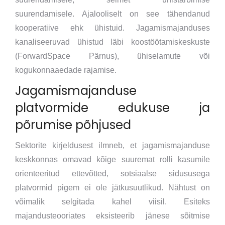
suurendamisele. Ajalooliselt on see tähendanud
kooperatiive ehk ühistuid. Jagamismajanduses
kanaliseeruvad ühistud läbi koostöötamiskeskuste
(ForwardSpace Pärnus), ühiselamute või
kogukonnaaedade rajamise.
Jagamismajanduse
platvormide edukuse ja
põrumise põhjused
Sektorite kirjeldusest ilmneb, et jagamismajanduse
keskkonnas omavad kõige suuremat rolli kasumile
orienteeritud ettevõtted, sotsiaalse sidususega
platvormid pigem ei ole jätkusuutlikud. Nähtust on
võimalik selgitada kahel viisil. Esiteks
majandusteooriates eksisteerib jänese sõitmise