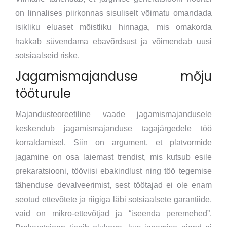
on linnalises piirkonnas sisuliselt võimatu omandada
isikliku eluaset mõistliku hinnaga, mis omakorda
hakkab süvendama ebavõrdsust ja võimendab uusi
sotsiaalseid riske.
Jagamismajanduse mõju
tööturule
Majandusteoreetiline vaade jagamismajandusele
keskendub jagamismajanduse tagajärgedele töö
korraldamisel. Siin on argument, et platvormide
jagamine on osa laiemast trendist, mis kutsub esile
prekaratsiooni, tööviisi ebakindlust ning töö tegemise
tähenduse devalveerimist, sest töötajad ei ole enam
seotud ettevõtete ja riigiga läbi sotsiaalsete garantiide,
vaid on mikro-ettevõtjad ja “iseenda peremehed”.