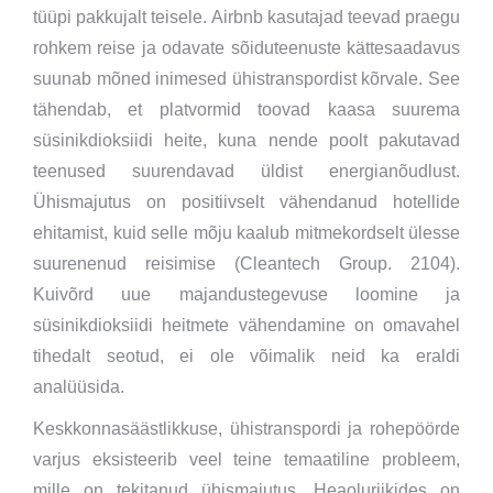
tüüpi pakkujalt teisele. Airbnb kasutajad teevad praegu
rohkem reise ja odavate sõiduteenuste kättesaadavus
suunab mõned inimesed ühistranspordist kõrvale. See
tähendab, et platvormid toovad kaasa suurema
süsinikdioksiidi heite, kuna nende poolt pakutavad
teenused suurendavad üldist energianõudlust.
Ühismajutus on positiivselt vähendanud hotellide
ehitamist, kuid selle mõju kaalub mitmekordselt ülesse
suurenenud reisimise (Cleantech Group. 2104).
Kuivõrd uue majandustegevuse loomine ja
süsinikdioksiidi heitmete vähendamine on omavahel
tihedalt seotud, ei ole võimalik neid ka eraldi
analüüsida.
Keskkonnasäästlikkuse, ühistranspordi ja rohepöörde
varjus eksisteerib veel teine temaatiline probleem,
mille on tekitanud ühismajutus. Heaoluriikides on