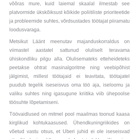
võõras mure, kuid laiemal skaalal ilmestab see
platvormide ükskõiksust kõikide poliitiliste prioriteetide
ja probleemide suhtes, võrdsustades töötajat piiramatu
loodusvaraga.
Metsikut Läänt meenutav majanduskorraldus on
viimastel aastatel sattunud oluliselt teravama
ühiskondliku pilgu alla. Olulisemateks etteheideteks
peetakse ohtrat masinalgoritme ning veebipõhist
jälgimist, millest töötajaid ei teavitata, töötajatel
puudub tegelik iseseisvus oma töö aja, iseloomu ja
valiku suhtes ning igasugune kriitika viib ühepoolse
töösuhte lõpetamiseni.
Töövaidlused on mitmel pool maailmas toonud kaasa
kirglikud kohtukaasused. Ühendkuningriikides on
võetud vastu otsus, et Uberi juhid ei ole iseseisvad