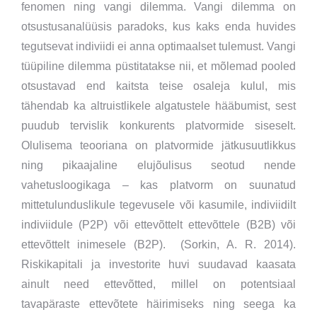
fenomen ning vangi dilemma. Vangi dilemma on
otsustusanalüüsis paradoks, kus kaks enda huvides
tegutsevat indiviidi ei anna optimaalset tulemust. Vangi
tüüpiline dilemma püstitatakse nii, et mõlemad pooled
otsustavad end kaitsta teise osaleja kulul, mis
tähendab ka altruistlikele algatustele hääbumist, sest
puudub tervislik konkurents platvormide siseselt.
Olulisema teooriana on platvormide jätkusuutlikkus
ning pikaajaline elujõulisus seotud nende
vahetusloogikaga – kas platvorm on suunatud
mittetulunduslikule tegevusele või kasumile, indiviidilt
indiviidule (P2P) või ettevõttelt ettevõttele (B2B) või
ettevõttelt inimesele (B2P). (Sorkin, A. R. 2014).
Riskikapitali ja investorite huvi suudavad kaasata
ainult need ettevõtted, millel on potentsiaal
tavapäraste ettevõtete häirimiseks ning seega ka