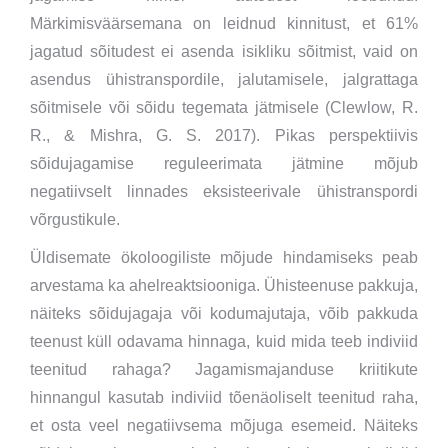
Märkimisväärsemana on leidnud kinnitust, et 61%
jagatud sõitudest ei asenda isikliku sõitmist, vaid on
asendus ühistranspordile, jalutamisele, jalgrattaga
sõitmisele või sõidu tegemata jätmisele (Clewlow, R.
R., & Mishra, G. S. 2017). Pikas perspektiivis
sõidujagamise reguleerimata jätmine mõjub
negatiivselt linnades eksisteerivale ühistranspordi
võrgustikule.
Üldisemate ökoloogiliste mõjude hindamiseks peab
arvestama ka ahelreaktsiooniga. Ühisteenuse pakkuja,
näiteks sõidujagaja või kodumajutaja, võib pakkuda
teenust küll odavama hinnaga, kuid mida teeb indiviid
teenitud rahaga? Jagamismajanduse kriitikute
hinnangul kasutab indiviid tõenäoliselt teenitud raha,
et osta veel negatiivsema mõjuga esemeid. Näiteks