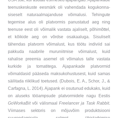
teenuskeskuste eesmärk oli vahendada kogukonna-
siseselt naturaalmajanduse võimalusi. Tehingute
tegemise alus oli platvormis panustatud aeg ning
teenuse eest oli võimalik vastata ajaliselt, põhimõttel,
et kõikide aeg on võrdse osakaaluga. Sisuliselt
tähendas platvorm võimalust, kus töötu indiviid sai
pakkuda naabrile muruniitmise võimalust, kuid
rahalise preemia asemel oli võimalus talle vastata
kurkide ja tomatitega. Ajapankade platvormid
võimaldasid pääseda maksukohustusest, kuid samas
säilitada riiklikud toetused. (Dubois, E. A., Schor, J., &
Carfagna, L. 2014). Ajapank ei osutunud edukaks, kuid
on aluseks tööampsude platvormidele nagu Eestis
GoWorkaBit
või välismaal
Freelancer ja Task Rabbit
.
Viimases sektoris on mõjuvõim produktsiooni
suurendamisele, selmet ühistarbimise