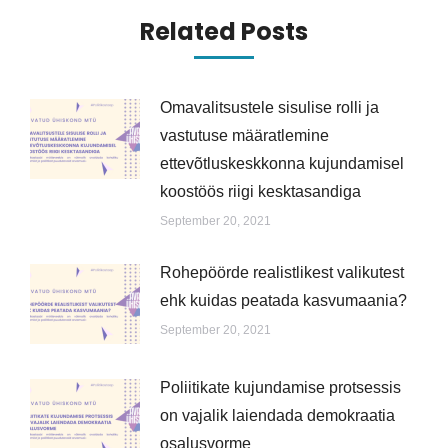
Related Posts
Omavalitsustele sisulise rolli ja
vastutuse määratlemine
ettevõtluskeskkonna kujundamisel
koostöös riigi kesktasandiga
September 20, 2021
Rohepöörde realistlikest valikutest
ehk kuidas peatada kasvumaania?
September 20, 2021
Poliitikate kujundamise protsessis
on vajalik laiendada demokraatia
osalusvorme