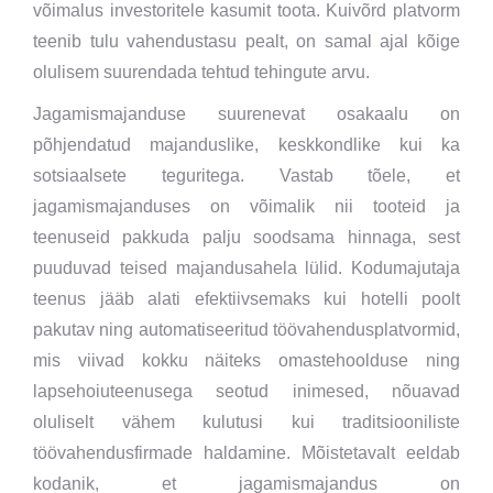
võimalus investoritele kasumit toota. Kuivõrd platvorm
teenib tulu vahendustasu pealt, on samal ajal kõige
olulisem suurendada tehtud tehingute arvu.
Jagamismajanduse suurenevat osakaalu on
põhjendatud majanduslike, keskkondlike kui ka
sotsiaalsete teguritega. Vastab tõele, et
jagamismajanduses on võimalik nii tooteid ja
teenuseid pakkuda palju soodsama hinnaga, sest
puuduvad teised majandusahela lülid. Kodumajutaja
teenus jääb alati efektiivsemaks kui hotelli poolt
pakutav ning automatiseeritud töövahendusplatvormid,
mis viivad kokku näiteks omastehoolduse ning
lapsehoiuteenusega seotud inimesed, nõuavad
oluliselt vähem kulutusi kui traditsiooniliste
töövahendusfirmade haldamine. Mõistetavalt eeldab
kodanik, et jagamismajandus on