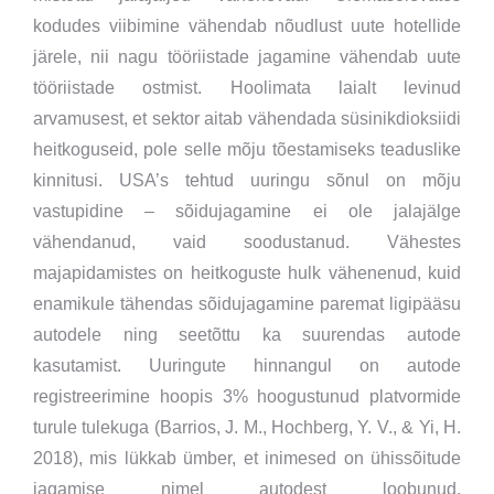
kodudes viibimine vähendab nõudlust uute hotellide
järele, nii nagu tööriistade jagamine vähendab uute
tööriistade ostmist. Hoolimata laialt levinud
arvamusest, et sektor aitab vähendada süsinikdioksiidi
heitkoguseid, pole selle mõju tõestamiseks teaduslike
kinnitusi. USA’s tehtud uuringu sõnul on mõju
vastupidine – sõidujagamine ei ole jalajälge
vähendanud, vaid soodustanud. Vähestes
majapidamistes on heitkoguste hulk vähenenud, kuid
enamikule tähendas sõidujagamine paremat ligipääsu
autodele ning seetõttu ka suurendas autode
kasutamist. Uuringute hinnangul on autode
registreerimine hoopis 3% hoogustunud platvormide
turule tulekuga (Barrios, J. M., Hochberg, Y. V., & Yi, H.
2018), mis lükkab ümber, et inimesed on ühissõitude
jagamise nimel autodest loobunud.