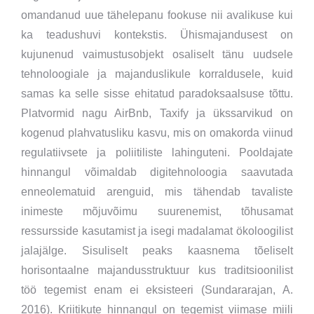
omandanud uue tähelepanu fookuse nii avalikuse kui
ka teadushuvi kontekstis. Ühismajandusest on
kujunenud vaimustusobjekt osaliselt tänu uudsele
tehnoloogiale ja majanduslikule korraldusele, kuid
samas ka selle sisse ehitatud paradoksaalsuse tõttu.
Platvormid nagu AirBnb, Taxify ja ükssarvikud on
kogenud plahvatusliku kasvu, mis on omakorda viinud
regulatiivsete ja poliitiliste lahinguteni. Pooldajate
hinnangul võimaldab digitehnoloogia saavutada
enneolematuid arenguid, mis tähendab tavaliste
inimeste mõjuvõimu suurenemist, tõhusamat
ressursside kasutamist ja isegi madalamat ökoloogilist
jalajälge. Sisuliselt peaks kaasnema tõeliselt
horisontaalne majandusstruktuur kus traditsioonilist
töö tegemist enam ei eksisteeri (Sundararajan, A.
2016). Kriitikute hinnangul on tegemist viimase miili