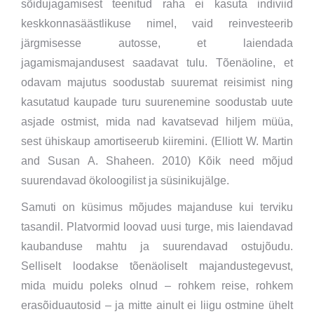
sõidujagamisest teenitud raha ei kasuta indiviid
keskkonnasäästlikuse nimel, vaid reinvesteerib
järgmisesse autosse, et laiendada
jagamismajandusest saadavat tulu. Tõenäoline, et
odavam majutus soodustab suuremat reisimist ning
kasutatud kaupade turu suurenemine soodustab uute
asjade ostmist, mida nad kavatsevad hiljem müüa,
sest ühiskaup amortiseerub kiiremini. (Elliott W. Martin
and Susan A. Shaheen. 2010) Kõik need mõjud
suurendavad ökoloogilist ja süsinikujälge.
Samuti on küsimus mõjudes majanduse kui terviku
tasandil. Platvormid loovad uusi turge, mis laiendavad
kaubanduse mahtu ja suurendavad ostujõudu.
Selliselt loodakse tõenäoliselt majandustegevust,
mida muidu poleks olnud – rohkem reise, rohkem
erasõiduautosid – ja mitte ainult ei liigu ostmine ühelt