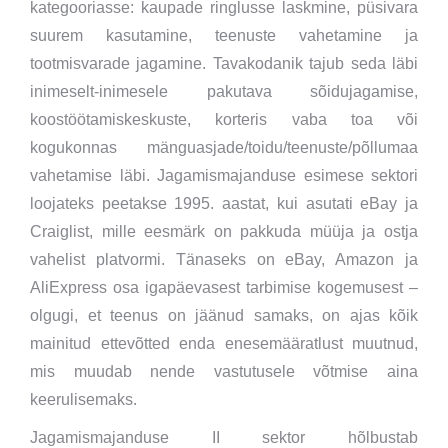
kategooriasse: kaupade ringlusse laskmine, püsivara
suurem kasutamine, teenuste vahetamine ja
tootmisvarade jagamine. Tavakodanik tajub seda läbi
inimeselt-inimesele pakutava sõidujagamise,
koostöötamiskeskuste, korteris vaba toa või
kogukonnas mänguasjade/toidu/teenuste/põllumaa
vahetamise läbi. Jagamismajanduse esimese sektori
loojateks peetakse 1995. aastat, kui asutati eBay ja
Craiglist, mille eesmärk on pakkuda müüja ja ostja
vahelist platvormi. Tänaseks on eBay, Amazon ja
AliExpress osa igapäevasest tarbimise kogemusest –
olgugi, et teenus on jäänud samaks, on ajas kõik
mainitud ettevõtted enda enesemääratlust muutnud,
mis muudab nende vastutusele võtmise aina
keerulisemaks.
Jagamismajanduse II sektor hõlbustab