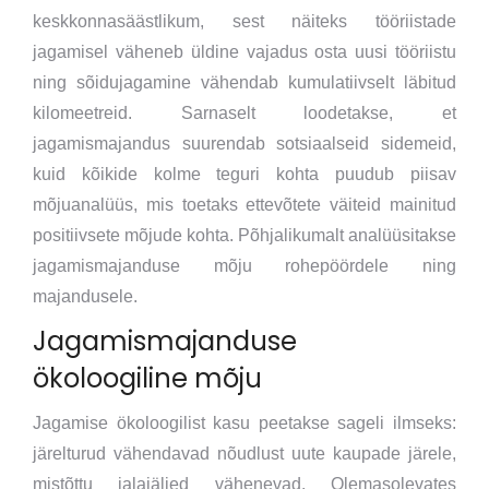
keskkonnasäästlikum, sest näiteks tööriistade
jagamisel väheneb üldine vajadus osta uusi tööriistu
ning sõidujagamine vähendab kumulatiivselt läbitud
kilomeetreid. Sarnaselt loodetakse, et
jagamismajandus suurendab sotsiaalseid sidemeid,
kuid kõikide kolme teguri kohta puudub piisav
mõjuanalüüs, mis toetaks ettevõtete väiteid mainitud
positiivsete mõjude kohta. Põhjalikumalt analüüsitakse
jagamismajanduse mõju rohepöördele ning
majandusele.
Jagamismajanduse
ökoloogiline mõju
Jagamise ökoloogilist kasu peetakse sageli ilmseks:
järelturud vähendavad nõudlust uute kaupade järele,
mistõttu jalajäljed vähenevad. Olemasolevates