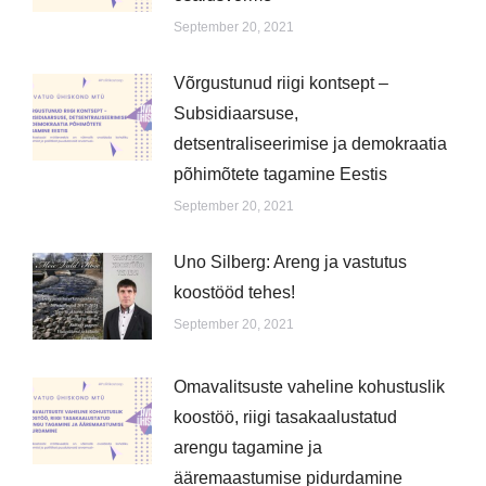
September 20, 2021
Võrgustunud riigi kontsept –
Subsidiaarsuse,
detsentraliseerimise ja demokraatia
põhimõtete tagamine Eestis
September 20, 2021
Uno Silberg: Areng ja vastutus
koostööd tehes!
September 20, 2021
Omavalitsuste vaheline kohustuslik
koostöö, riigi tasakaalustatud
arengu tagamine ja
ääremaastumise pidurdamine