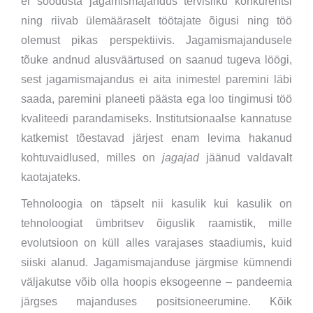
ei soodusta jagamismajandus tervisliku konkurentsi
ning riivab ülemääraselt töötajate õigusi ning töö
olemust pikas perspektiivis. Jagamismajandusele
tõuke andnud alusväärtused on saanud tugeva löögi,
sest jagamismajandus ei aita inimestel paremini läbi
saada, paremini planeeti päästa ega loo tingimusi töö
kvaliteedi parandamiseks. Institutsionaalse kannatuse
katkemist tõestavad järjest enam levima hakanud
kohtuvaidlused, milles on
jagajad
jäänud valdavalt
kaotajateks.
Tehnoloogia on täpselt nii kasulik kui kasulik on
tehnoloogiat ümbritsev õiguslik raamistik, mille
evolutsioon on küll alles varajases staadiumis, kuid
siiski alanud. Jagamismajanduse järgmise kümnendi
väljakutse võib olla hoopis eksogeenne – pandeemia
järgses majanduses positsioneerumine. Kõik