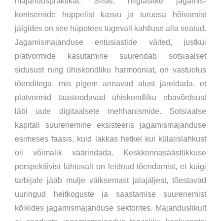
majanduspraktikat. Siiski, hiiglaslike jagamis-
kontsernide hüppelist kasvu ja turuosa hõivamist
jälgides on see hüpotees tugevalt kahtluse alla seatud.
Jagamismajanduse entusiastide väited, justkui
platvormide kasutamine suurendab sotsiaalset
sidusust ning ühiskondliku harmooniat, on vastuolus
tõenditega, mis pigem annavad alust järeldada, et
platvormid taastoodavad ühiskondliku ebavõrdsust
läbi uute digitaalsete mehhanismide. Sotsiaalse
kapitali suurenemine eksisteeris jagamismajanduse
esimeses faasis, kuid lakkas hetkel kui külalislahkust
oli võimalik väärindada. Keskkonnasäästlikkuse
perspektiivist lähtuvalt on leidnud tõendamist, et kuigi
tarbijale jääb mulje väiksemast jalajäljest, tõestavad
uuringud heitkoguste ja saastamise suurenemist
kõikides jagamismajanduse sektorites. Majanduslikult