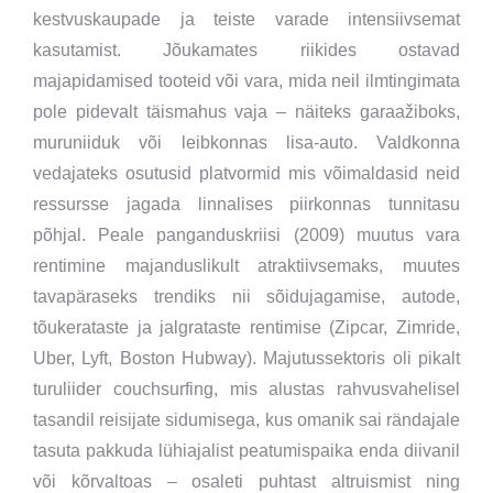
kestvuskaupade ja teiste varade intensiivsemat
kasutamist. Jõukamates riikides ostavad
majapidamised tooteid või vara, mida neil ilmtingimata
pole pidevalt täismahus vaja – näiteks garaažiboks,
muruniiduk või leibkonnas lisa-auto. Valdkonna
vedajateks osutusid platvormid mis võimaldasid neid
ressursse jagada linnalises piirkonnas tunnitasu
põhjal. Peale panganduskriisi (2009) muutus vara
rentimine majanduslikult atraktiivsemaks, muutes
tavapäraseks trendiks nii sõidujagamise, autode,
tõukerataste ja jalgrataste rentimise (Zipcar, Zimride,
Uber, Lyft, Boston Hubway). Majutussektoris oli pikalt
turuliider couchsurfing, mis alustas rahvusvahelisel
tasandil reisijate sidumisega, kus omanik sai rändajale
tasuta pakkuda lühiajalist peatumispaika enda diivanil
või kõrvaltoas – osaleti puhtast altruismist ning