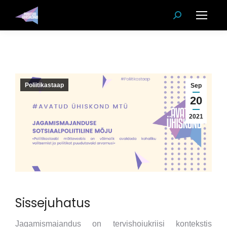
Search:
Poliitikastaap
Sep
20
2021
Sissejuhatus
Jagamismajandus on tervishoiukriisi kontekstis